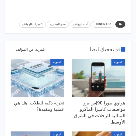
HONOR X8c
أداء الهواتف
عمر البطارية
كاميرات الهواتف
قد يعجبك ايضا
المزيد عن المؤلف
المدونة
المدونة
هواوي بيورا 90إس برو:
تجربة ذكية للطلاب: هل هي
مواصفات كاميرا الماكرو
عملية ومفيدة؟
المثالية للرحلات في الشرق
الأوسط
المدونة
المدونة