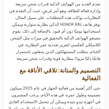
تقدم العديد من الهواتف الذكية قدرات شحن سريعة
وإدارة فعالة للطاقة، وهو أمر مُرضٍ، حيث أن التقدم في
البطاريات يواكب هذه المتطلبات. على سبيل المثال،
يوفر هاتف HONOR X8c الذكي بطارية متوازنة ويمكن
استخدامها يوميًا دون أي قيود. بالإضافة إلى ذلك، يقوم
مصنعو الهواتف الذكية بالتحقيق في ميزات مثل الشحن
اللاسلكي العكسي لتعزيز تعددية عمر البطارية. في
الختام، يتطلب المستهلكون الذين يتنقلون باستمرار
هاتفًا ذكيًا مزودًا ببطارية قوية وقدرات شحن سريعة.
التصميم والمتانة: تلاقي الأناقة مع
الفعالية
حتى أكثر أهمية من فعالية الجهاز في عام 2025 سيكون
تصميمه وطول عمره. في هذه الأيام، يرغب المشترون
في أجهزة تبدو جيدة ويمكن أن تتحمل الاستخدام العادي
دون كسر البنك. بالنسبة للتصاميم الملساء والمحمولة، لا