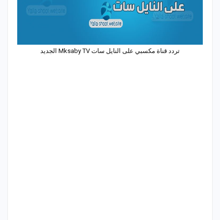
تردد قناة مكسبي على النايل سات Mksaby TV الجديد