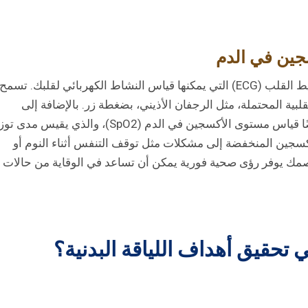
ين في الدم
تأتي الساعات الذكية المتقدمة مزودة بميزات تخطيط القلب (ECG) التي يمكنها قياس النشاط الكهربائي لقلبك. تسمح
ة المحتملة، مثل الرجفان الأذيني، بضغطة زر. بالإضافة إلى
تخطيط القلب، توفر العديد من الساعات الذكية أيضًا قياس مستوى الأكسجين في الدم (SpO2)، والذي يقيس 
جين المنخفضة إلى مشكلات مثل توقف التنفس أثناء النوم أو
مك يوفر رؤى صحية فورية يمكن أن تساعد في الوقاية من حالات
تحقيق أهداف اللياقة البدنية؟