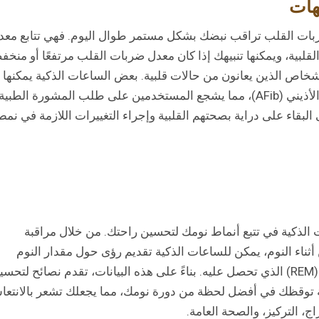
هات
ات القلب تراقب نبضك بشكل مستمر طوال اليوم. فهي تتابع معد
قلبية، ويمكنها تنبيهك إذا كان معدل ضربات القلب مرتفعًا أو منخفض
للأشخاص الذين يعانون من حالات قلبية. بعض الساعات الذكية يمكنها
حتى اكتشاف اضطرابات نظم القلب مثل الرجفان الأذيني (AFib)، مما يشجع المستخدمين على طلب المشورة الطبية
بقاء على دراية بصحتهم القلبية وإجراء التغييرات اللازمة في نمط
 الذكية في تتبع أنماط نومك لتحسين راحتك. من خلال مراقبة
اء النوم، يمكن للساعات الذكية تقديم رؤى حول مقدار النوم
العميق، النوم الخفيف، أو نوم حركة العين السريعة (REM) الذي تحصل عليه. بناءً على هذه البيانات، تقدم نصائح لتح
 توقظك في أفضل لحظة من دورة نومك، مما يجعلك تشعر بالانتع
ج، التركيز، والصحة العامة.