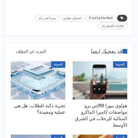
C’est La Vie Mall
استثمار عقاري
سي لا في زايد
عقارات الشيخ زايد
قد يعجبك ايضا
المزيد عن المؤلف
المدونة
المدونة
هواوي بيورا 90إس برو:
تجربة ذكية للطلاب: هل هي
مواصفات كاميرا الماكرو
عملية ومفيدة؟
المثالية للرحلات في الشرق
الأوسط
المدونة
المدونة