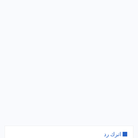
اترك رد