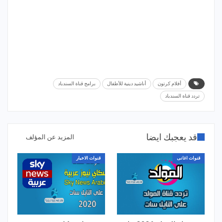
أفلام كرتون
أناشيد دينية للأطفال
برامج قناة السندباد
تردد قناة السندباد
قد يعجبك ايضا
المزيد عن المؤلف
قنوات اغانى
قنوات الاخبار