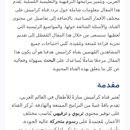
العربي، وتتميز ببرامجها الترفيهية والتعليمية المُسلية. يُقدم
هذا المقال معلومات شاملة حول تردد قناة كراميش على
مختلف الأقمار الصناعية، بالإضافة إلى تفاصيل عن محتوى
القناة، والأسئلة الشائعة حولها، والمواضيع الرئيسية التي
تُغطيها. سنسعى من خلال هذا المقال المُفصّل إلى تقديم
تجربة قراءة مُمتعة ومُفيدة، تُلبي احتياجات جميع
المشاهدين المُهتمين بقناة كراميش. هدفنا هو أن يكون هذا
المقال مرجعًا شاملًا يُساعدك على
البحث
بسهولة وفعالية
عن كل ما يتعلق بهذه القناة المحبوبة.
مقدمة
تُعتبر قناة كراميش منارةً للأطفال في العالم العربي،
تقدم باقةً غنيةً من البرامج الممتعة والهادفة. تُركز القناة
على توفير محتوى
تربوي
و
ترفيهي
يُناسب مختلف
الأعمار، مُعتمدةً على
رسوم متحركة
عالية الجودة،
وأسلوب عرض شيق ومُبتكر. إذا كنت تبحث عن تردد