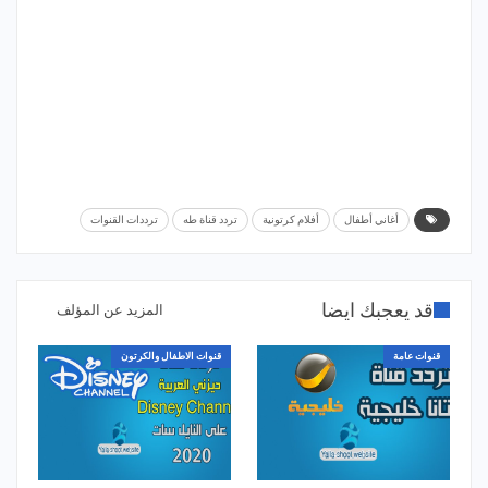
أغاني أطفال
أفلام كرتونية
تردد قناة طه
ترددات القنوات
قد يعجبك ايضا
المزيد عن المؤلف
قنوات عامة
قنوات الاطفال والكرتون