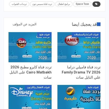
Space Toon
برامج اطفال
تردد قناة سبيس تون
ترددات القنوات
قد يعجبك ايضا
المزيد عن المؤلف
قنوات الدراما والمسلسلات
قنوات طبخ
تردد قناة فاميلي دراما
تردد قناة كايرو مطبخ 2026
Family Drama TV 2026
Cairo Matbakh على النايل
علي النايل سات
سات
قنوات عامة
قنوات الاطفال والكرتون