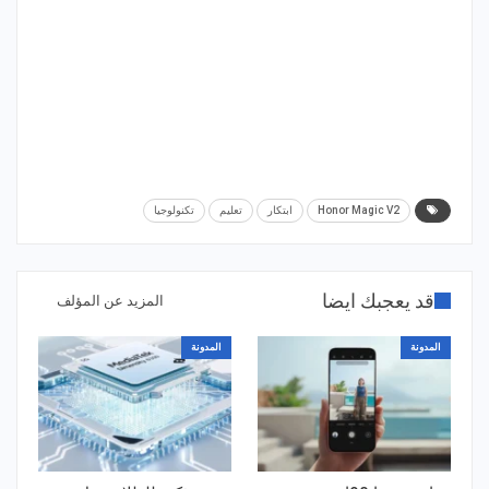
Honor Magic V2
ابتكار
تعليم
تكنولوجيا
قد يعجبك ايضا
المزيد عن المؤلف
المدونة
المدونة