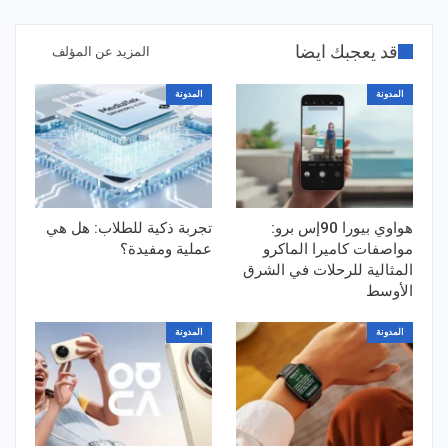
قد يعجبك ايضا
المزيد عن المؤلف
المدونة
المدونة
هواوي بيورا 90إس برو:
تجربة ذكية للطلاب: هل هي
مواصفات كاميرا الماكرو
عملية ومفيدة؟
المثالية للرحلات في الشرق
الأوسط
المدونة
المدونة