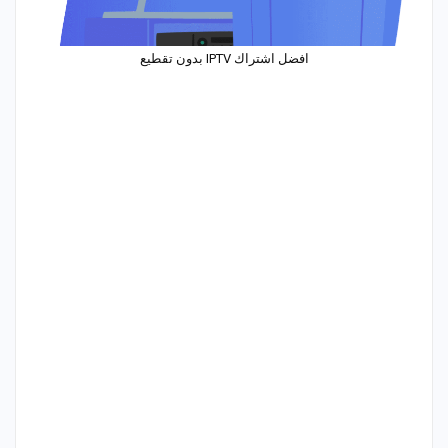
افضل اشتراك IPTV بدون تقطيع