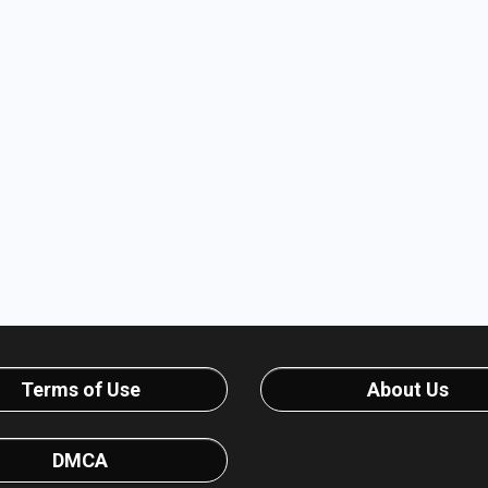
Terms of Use
About Us
DMCA