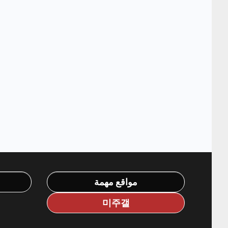
مواقع مهمة
미주갤