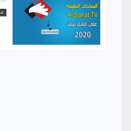
احمد
اقر