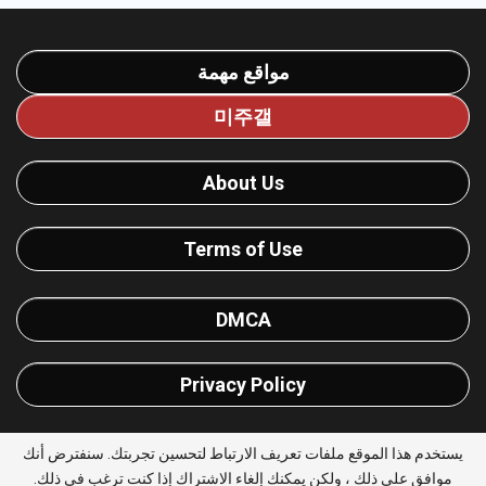
مواقع مهمة
미주갤
About Us
Terms of Use
DMCA
Privacy Policy
يستخدم هذا الموقع ملفات تعريف الارتباط لتحسين تجربتك. سنفترض أنك
موافق على ذلك ، ولكن يمكنك إلغاء الاشتراك إذا كنت ترغب في ذلك.
© 2026 - يلا شووت للترددات. All Rights Reserved. |