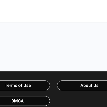
Terms of Use
About Us
DMCA