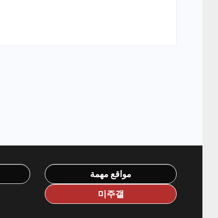
مواقع مهمة
미주갤