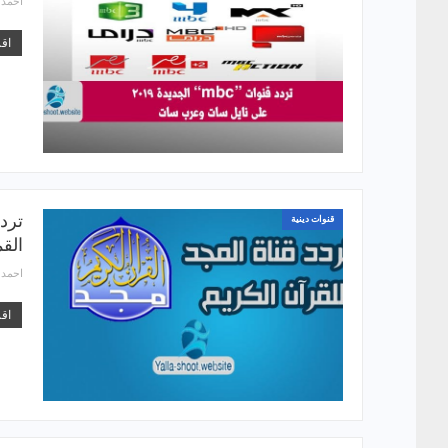
احمد
اقر
قنوات دينية
الق
احمد
اقر