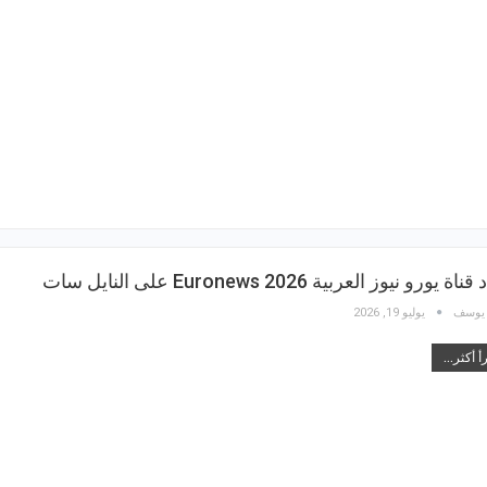
اة يورو نيوز العربية 2026 Euronews على النايل سات
 يوسف
يوليو 19, 2026
أ أكثر...