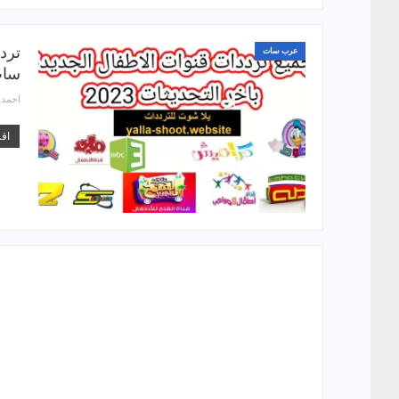
عرب سات
سات
احمد
اقر