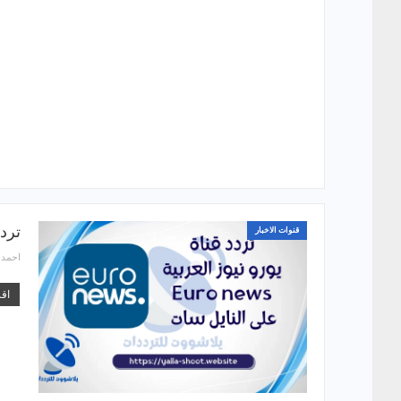
تردد قن
قنوات الاخبار
احمد
اقر