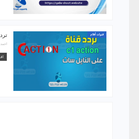
تردد قناة on 2026
قنوات أفلام
احمد
اقر