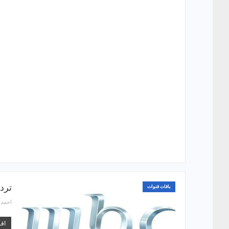
تردد قناة Mbc1 الج
باقات قنوات
احمد
اقر