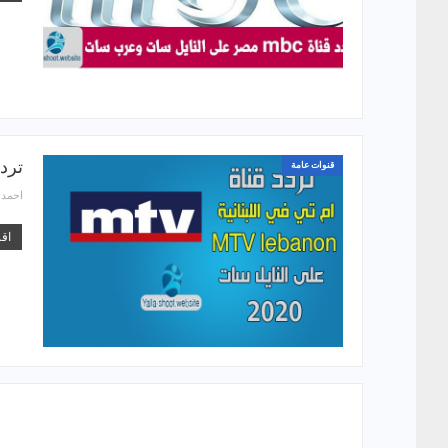
تردد قناة MTV ا
قنوات عامة
احمد
اقر