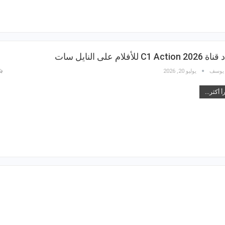
C1 Acti للأفلام على النايل سات
 يوسف
يوليو 20, 2026
أ أكثر...